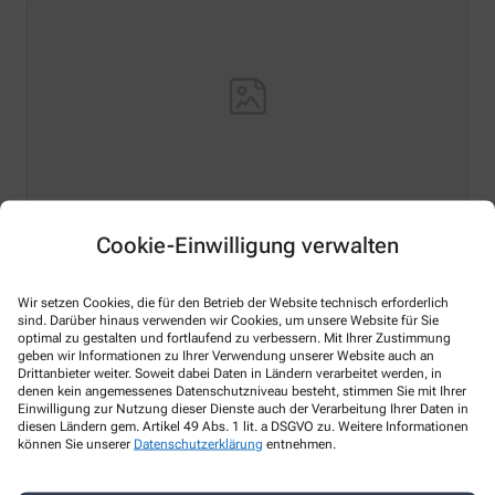
Cookie-Einwilligung verwalten
Hello world!
Welcome to WordPress on Azure Sites. This is your first
Wir setzen Cookies, die für den Betrieb der Website technisch erforderlich
post. Edit or delete it, then start writing!
sind. Darüber hinaus verwenden wir Cookies, um unsere Website für Sie
optimal zu gestalten und fortlaufend zu verbessern. Mit Ihrer Zustimmung
Mehr Lesen
geben wir Informationen zu Ihrer Verwendung unserer Website auch an
Drittanbieter weiter. Soweit dabei Daten in Ländern verarbeitet werden, in
denen kein angemessenes Datenschutzniveau besteht, stimmen Sie mit Ihrer
Einwilligung zur Nutzung dieser Dienste auch der Verarbeitung Ihrer Daten in
diesen Ländern gem. Artikel 49 Abs. 1 lit. a DSGVO zu. Weitere Informationen
können Sie unserer
Datenschutzerklärung
entnehmen.
Kontakt